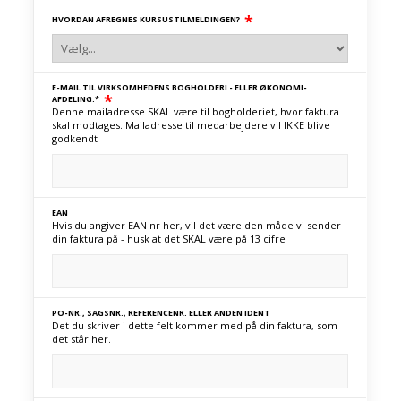
*
HVORDAN AFREGNES KURSUSTILMELDINGEN?
E-MAIL TIL VIRKSOMHEDENS BOGHOLDERI - ELLER ØKONOMI-
*
AFDELING.*
Denne mailadresse SKAL være til bogholderiet, hvor faktura
skal modtages. Mailadresse til medarbejdere vil IKKE blive
godkendt
EAN
Hvis du angiver EAN nr her, vil det være den måde vi sender
din faktura på - husk at det SKAL være på 13 cifre
PO-NR., SAGSNR., REFERENCENR. ELLER ANDEN IDENT
Det du skriver i dette felt kommer med på din faktura, som
det står her.