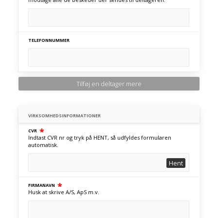
TELEFONNUMMER
Tilføj en deltager mere
VIRKSOMHEDSINFORMATIONER
*
CVR
Indtast CVR nr og tryk på HENT, så udfyldes formularen
automatisk.
Hent
*
FIRMANAVN
Husk at skrive A/S, ApS m.v.