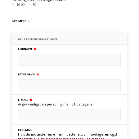
kl. 10:00 - 14:30
LÆS MERE
DELTAGERINFORMATIONER
*
FORNAVN
*
EFTERNAVN
*
E-MAIL
Angiv venligst en personlig mail på deltageren
CC E-MAIL
Hvis du indsætter en e-mail i dette felt, vil modtageren også
modtage alle de beskeder der sendes til deltageren.