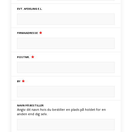
EVT. AFDELING E.L.
*
FIRMAADRESSE
*
POSTNR.
*
BY
NAVN PÅ BESTILLER
Angiv dit navn hvis du bestiller en plads på holdet for en
anden end dig selv.