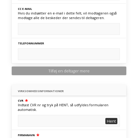
CC E-MAIL
Hvis du indsætter en e-mail i dette felt, vil modtageren også
modtage alle de beskeder der sendes til deltageren.
TELEFONNUMMER
Tilføj en deltager mere
VIRKSOMHEDSINFORMATIONER
*
CVR
Indtast CVR nr og tryk på HENT, så udfyldes formularen
automatisk.
Hent
*
FIRMANAVN