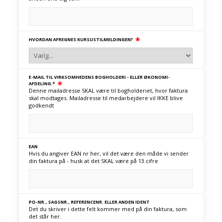
*
HVORDAN AFREGNES KURSUSTILMELDINGEN?
E-MAIL TIL VIRKSOMHEDENS BOGHOLDERI - ELLER ØKONOMI-
*
AFDELING.*
Denne mailadresse SKAL være til bogholderiet, hvor faktura
skal modtages. Mailadresse til medarbejdere vil IKKE blive
godkendt
EAN
Hvis du angiver EAN nr her, vil det være den måde vi sender
din faktura på - husk at det SKAL være på 13 cifre
PO-NR., SAGSNR., REFERENCENR. ELLER ANDEN IDENT
Det du skriver i dette felt kommer med på din faktura, som
det står her.